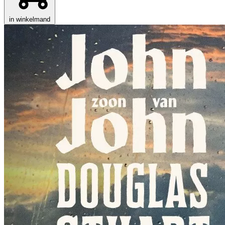
in winkelmand