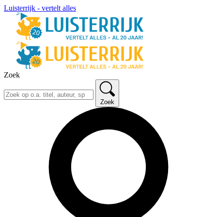
Luisterrijk - vertelt alles
Zoek
Zoek