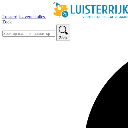
Luisterrijk - vertelt alles
Zoek
Zoek