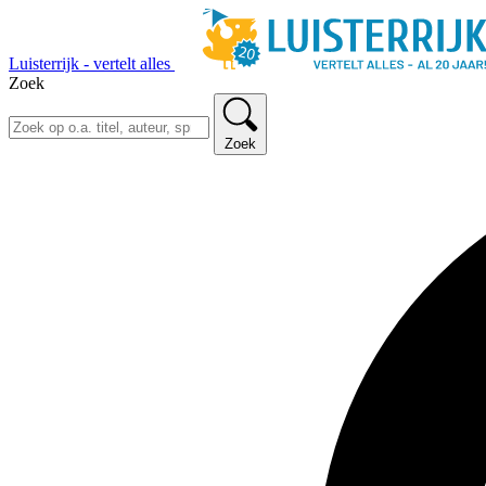
Luisterrijk - vertelt alles
Zoek
Zoek