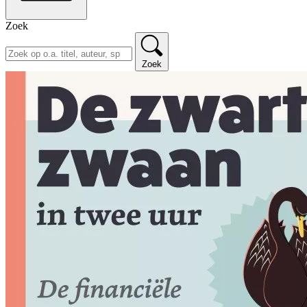
Zoek
Zoek