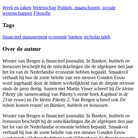
Werk en zaken
Wetenschap
Politiek, maatschappij, sociale
wetenschappen
Filosofie
Tags
financieel management
economie
banken
nicholas taleb
Over de auteur
Wouter van Bergen is financieel journalist. In
Banken, bubbels en
bonussen
beschrijft hij de ontwikkelingen die de afgelopen tien jaar
het lot van de Nederlandse economie hebben bepaald. Smaakvol
verhaalt hij hoe de zoete belofte van een nieuwe Gouden Eeuw
werd ingehaald door de bittere werkelijkheid van de diepste recessie
sinds de jaren dertig. Samen met Martin Visser schreef hij
De kleine
Piketty
(de samenvatting van Piketty’s eerste boek
Kapitaal in de
21ste eeuw
) en
De kleine Piketty 2.
Van Bergen schreef ook
De
robots komen eraan!
en
Banken, bubbels en bonussen.
Wouter van Bergen is financieel journalist. In
Banken, bubbels en
bonussen
beschrijft hij de ontwikkelingen die de afgelopen tien jaar
het lot van de Nederlandse economie hebben bepaald. Smaakvol
verhaalt hij hoe de zoete belofte van een nieuwe Gouden Eeuw
werd ingehaald door de bittere werkelijkheid van de diepste recessie