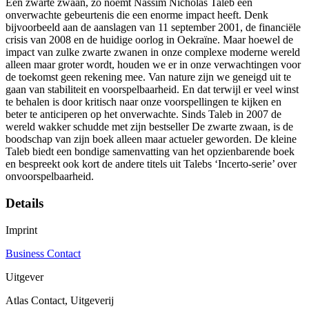
Een zwarte zwaan, zo noemt Nassim Nicholas Taleb een
onverwachte gebeurtenis die een enorme impact heeft. Denk
bijvoorbeeld aan de aanslagen van 11 september 2001, de financiële
crisis van 2008 en de huidige oorlog in Oekraïne. Maar hoewel de
impact van zulke zwarte zwanen in onze complexe moderne wereld
alleen maar groter wordt, houden we er in onze verwachtingen voor
de toekomst geen rekening mee. Van nature zijn we geneigd uit te
gaan van stabiliteit en voorspelbaarheid. En dat terwijl er veel winst
te behalen is door kritisch naar onze voorspellingen te kijken en
beter te anticiperen op het onverwachte. Sinds Taleb in 2007 de
wereld wakker schudde met zijn bestseller De zwarte zwaan, is de
boodschap van zijn boek alleen maar actueler geworden. De kleine
Taleb biedt een bondige samenvatting van het opzienbarende boek
en bespreekt ook kort de andere titels uit Talebs ‘Incerto-serie’ over
onvoorspelbaarheid.
Details
Imprint
Business Contact
Uitgever
Atlas Contact, Uitgeverij