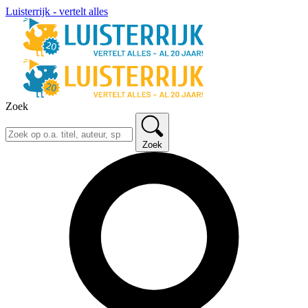
Luisterrijk - vertelt alles
Zoek
Zoek