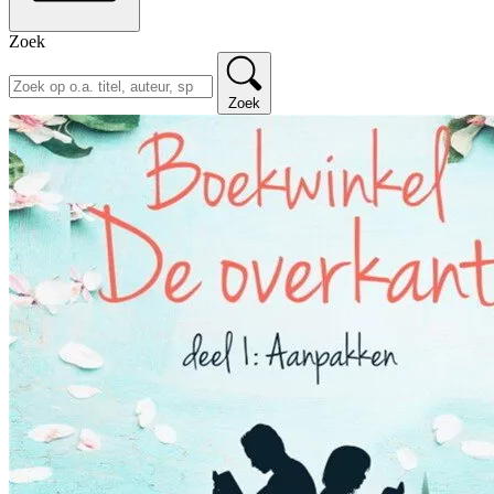
Zoek
Zoek