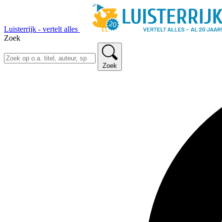
Luisterrijk - vertelt alles
Zoek
Zoek