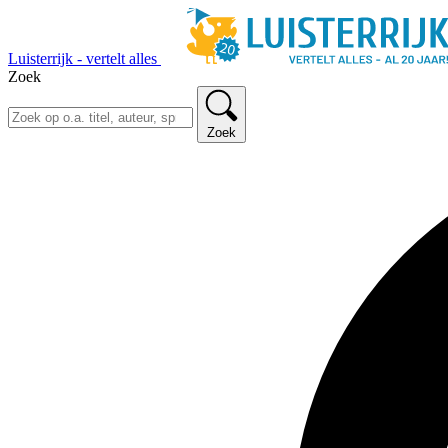
Luisterrijk - vertelt alles
Zoek
Zoek