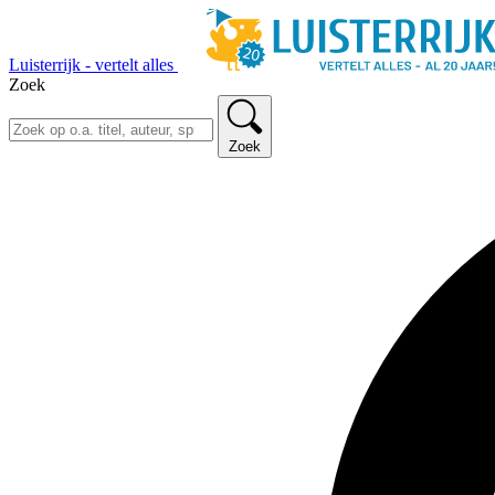
Luisterrijk - vertelt alles
Zoek
Zoek