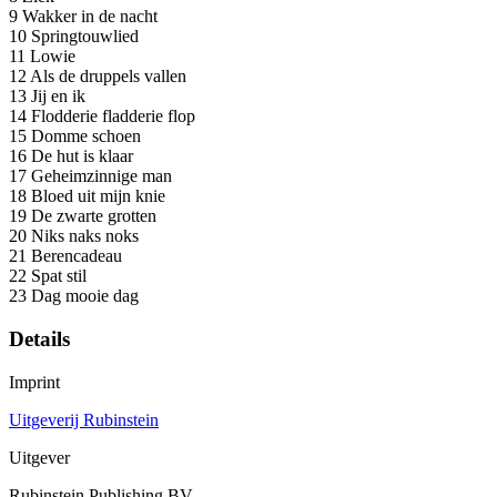
9 Wakker in de nacht
10 Springtouwlied
11 Lowie
12 Als de druppels vallen
13 Jij en ik
14 Flodderie fladderie flop
15 Domme schoen
16 De hut is klaar
17 Geheimzinnige man
18 Bloed uit mijn knie
19 De zwarte grotten
20 Niks naks noks
21 Berencadeau
22 Spat stil
23 Dag mooie dag
Details
Imprint
Uitgeverij Rubinstein
Uitgever
Rubinstein Publishing BV