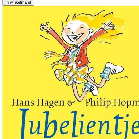
in winkelmand