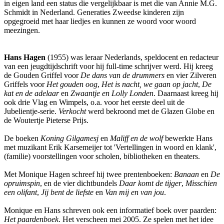
in eigen land een status die vergelijkbaar is met die van Annie M.G.
Schmidt in Nederland. Generaties Zweedse kinderen zijn
opgegroeid met haar liedjes en kunnen ze woord voor woord
meezingen.
Hans Hagen
(1955) was leraar Nederlands, speldocent en redacteur
van een jeugdtijdschrift voor hij full-time schrijver werd. Hij kreeg
de Gouden Griffel voor
De dans van de drummers
en vier Zilveren
Griffels voor
Het gouden oog
,
Het is nacht, we gaan op jacht
,
De
kat en de adelaar
en
Zwaantje en Lolly Londen
. Daarnaast kreeg hij
ook drie Vlag en Wimpels, o.a. voor het eerste deel uit de
Jubelientje-serie.
Verkocht
werd bekroond met de Glazen Globe en
de Woutertje Pieterse Prijs.
De boeken
Koning Gilgamesj
en
Maliff en de wolf
bewerkte Hans
met muzikant Erik Karsemeijer tot 'Vertellingen in woord en klank',
(familie) voorstellingen voor scholen, bibliotheken en theaters.
Met Monique Hagen schreef hij twee prentenboeken:
Banaan
en
De
opruimspin
, en de vier dichtbundels
Daar komt de tijger
,
Misschien
een olifant
,
Jij bent de liefste
en
Van mij en van jou
.
Monique en Hans schreven ook een informatief boek over paarden:
Het paardenboek
. Het verscheen mei 2005. Ze spelen met het idee