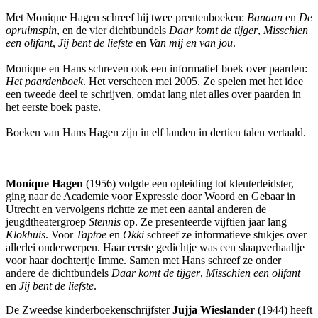
Met Monique Hagen schreef hij twee prentenboeken:
Banaan
en
De
opruimspin
, en de vier dichtbundels
Daar komt de tijger
,
Misschien
een olifant
,
Jij bent de liefste
en
Van mij en van jou
.
Monique en Hans schreven ook een informatief boek over paarden:
Het paardenboek
. Het verscheen mei 2005. Ze spelen met het idee
een tweede deel te schrijven, omdat lang niet alles over paarden in
het eerste boek paste.
Boeken van Hans Hagen zijn in elf landen in dertien talen vertaald.
Monique Hagen
(1956) volgde een opleiding tot kleuterleidster,
ging naar de Academie voor Expressie door Woord en Gebaar in
Utrecht en vervolgens richtte ze met een aantal anderen de
jeugdtheatergroep
Stennis
op. Ze presenteerde vijftien jaar lang
Klokhuis
. Voor
Taptoe
en
Okki
schreef ze informatieve stukjes over
allerlei onderwerpen. Haar eerste gedichtje was een slaapverhaaltje
voor haar dochtertje Imme. Samen met Hans schreef ze onder
andere de dichtbundels
Daar komt de tijger
,
Misschien een olifant
en
Jij bent de liefste
.
De Zweedse kinderboekenschrijfster
Jujja Wieslander
(1944) heeft