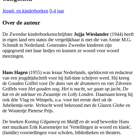
Jeugd- en kinderboeken
0-4 jaar
Over de auteur
De Zweedse kinderboekenschrijfster
Jujja Wieslander
(1944) heeft
in eigen land een status die vergelijkbaar is met die van Annie M.G.
Schmidt in Nederland. Generaties Zweedse kinderen zijn
opgegroeid met haar liedjes en kunnen ze woord voor woord
meezingen.
Hans Hagen
(1955) was leraar Nederlands, speldocent en redacteur
van een jeugdtijdschrift voor hij full-time schrijver werd. Hij kreeg
de Gouden Griffel voor
De dans van de drummers
en vier Zilveren
Griffels voor
Het gouden oog
,
Het is nacht, we gaan op jacht
,
De
kat en de adelaar
en
Zwaantje en Lolly Londen
. Daarnaast kreeg hij
ook drie Vlag en Wimpels, o.a. voor het eerste deel uit de
Jubelientje-serie.
Verkocht
werd bekroond met de Glazen Globe en
de Woutertje Pieterse Prijs.
De boeken
Koning Gilgamesj
en
Maliff en de wolf
bewerkte Hans
met muzikant Erik Karsemeijer tot 'Vertellingen in woord en klank',
(familie) voorstellingen voor scholen, bibliotheken en theaters.