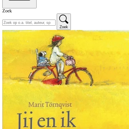
Zoek
Zoek