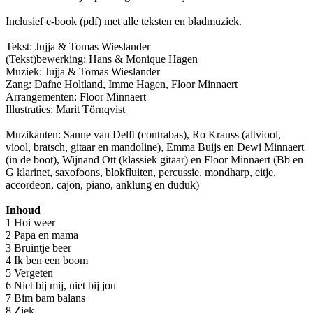
Inclusief e-book (pdf) met alle teksten en bladmuziek.
Tekst: Jujja & Tomas Wieslander
(Tekst)bewerking: Hans & Monique Hagen
Muziek: Jujja & Tomas Wieslander
Zang: Dafne Holtland, Imme Hagen, Floor Minnaert
Arrangementen: Floor Minnaert
Illustraties: Marit Törnqvist
Muzikanten: Sanne van Delft (contrabas), Ro Krauss (altviool,
viool, bratsch, gitaar en mandoline), Emma Buijs en Dewi Minnaert
(in de boot), Wijnand Ott (klassiek gitaar) en Floor Minnaert (Bb en
G klarinet, saxofoons, blokfluiten, percussie, mondharp, eitje,
accordeon, cajon, piano, anklung en duduk)
Inhoud
1 Hoi weer
2 Papa en mama
3 Bruintje beer
4 Ik ben een boom
5 Vergeten
6 Niet bij mij, niet bij jou
7 Bim bam balans
8 Ziek