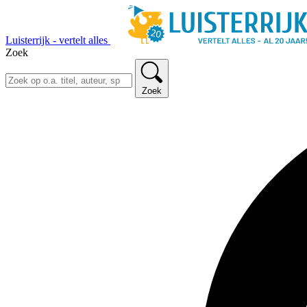
Luisterrijk - vertelt alles
Zoek
Zoek