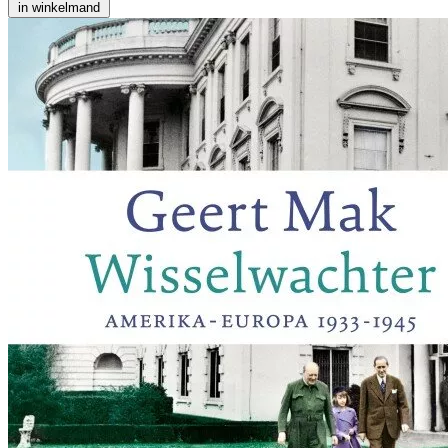
in winkelmand