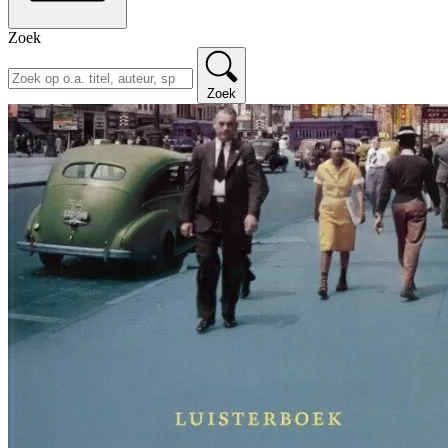
Zoek
Zoek