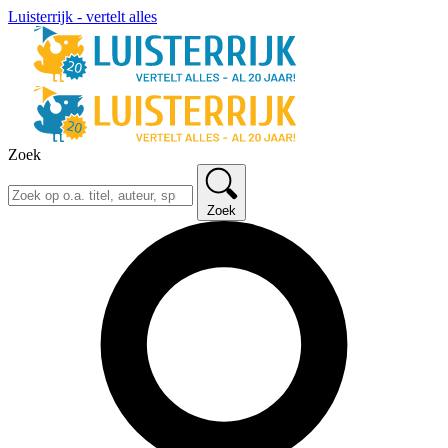
Luisterrijk - vertelt alles
Zoek
Zoek