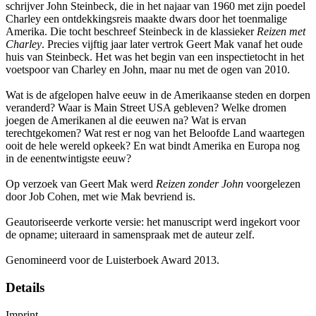
schrijver John Steinbeck, die in het najaar van 1960 met zijn poedel
Charley een ontdekkingsreis maakte dwars door het toenmalige
Amerika. Die tocht beschreef Steinbeck in de klassieker
Reizen met
Charley
. Precies vijftig jaar later vertrok Geert Mak vanaf het oude
huis van Steinbeck. Het was het begin van een inspectietocht in het
voetspoor van Charley en John, maar nu met de ogen van 2010.
Wat is de afgelopen halve eeuw in de Amerikaanse steden en dorpen
veranderd? Waar is Main Street USA gebleven? Welke dromen
joegen de Amerikanen al die eeuwen na? Wat is ervan
terechtgekomen? Wat rest er nog van het Beloofde Land waartegen
ooit de hele wereld opkeek? En wat bindt Amerika en Europa nog
in de eenentwintigste eeuw?
Op verzoek van Geert Mak werd
Reizen zonder John
voorgelezen
door Job Cohen, met wie Mak bevriend is.
Geautoriseerde verkorte versie: het manuscript werd ingekort voor
de opname; uiteraard in samenspraak met de auteur zelf.
Genomineerd voor de Luisterboek Award 2013.
Details
Imprint