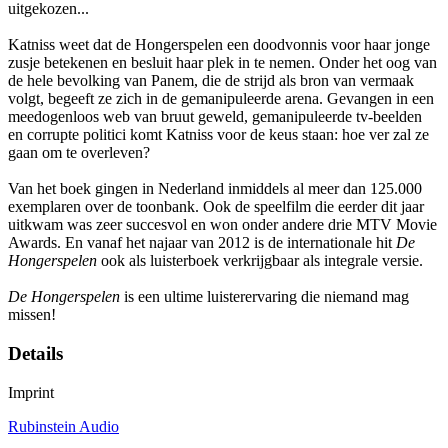
uitgekozen...
Katniss weet dat de Hongerspelen een doodvonnis voor haar jonge
zusje betekenen en besluit haar plek in te nemen. Onder het oog van
de hele bevolking van Panem, die de strijd als bron van vermaak
volgt, begeeft ze zich in de gemanipuleerde arena. Gevangen in een
meedogenloos web van bruut geweld, gemanipuleerde tv-beelden
en corrupte politici komt Katniss voor de keus staan: hoe ver zal ze
gaan om te overleven?
Van het boek gingen in Nederland inmiddels al meer dan 125.000
exemplaren over de toonbank. Ook de speelfilm die eerder dit jaar
uitkwam was zeer succesvol en won onder andere drie MTV Movie
Awards. En vanaf het najaar van 2012 is de internationale hit
De
Hongerspelen
ook als luisterboek verkrijgbaar als integrale versie.
De Hongerspelen
is een ultime luisterervaring die niemand mag
missen!
Details
Imprint
Rubinstein Audio