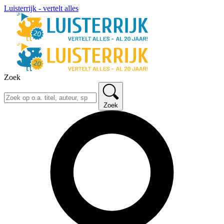
Luisterrijk - vertelt alles
Zoek
Zoek