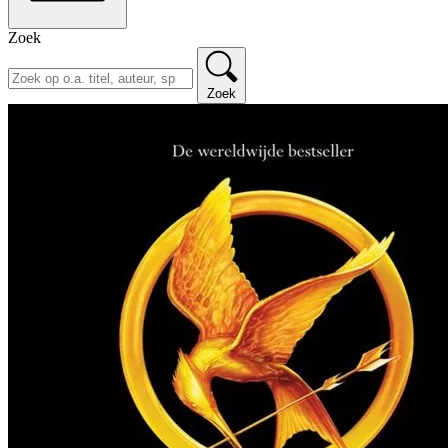
Zoek
Zoek