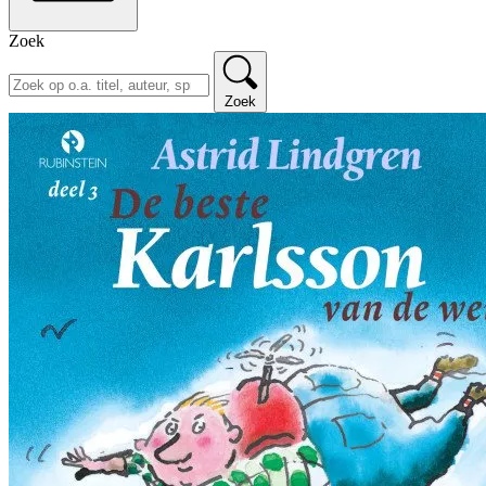
Zoek
Zoek