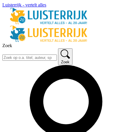
Luisterrijk - vertelt alles
Zoek
Zoek