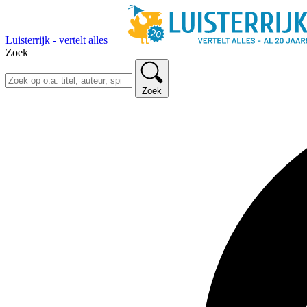
Luisterrijk - vertelt alles
Zoek
Zoek