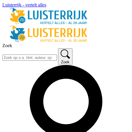
Luisterrijk - vertelt alles
Zoek
Zoek