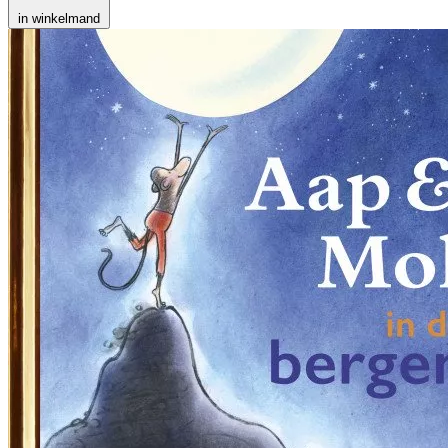
in winkelmand