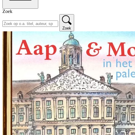
Zoek
Zoek