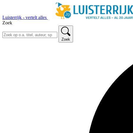
Luisterrijk - vertelt alles
Zoek
Zoek