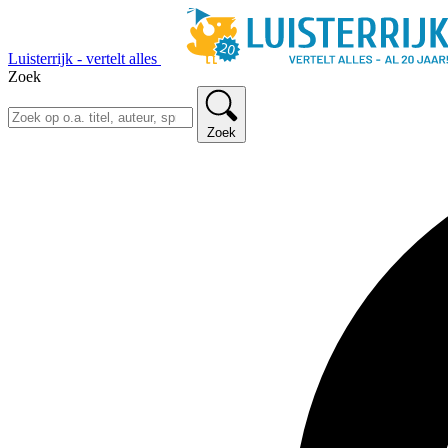
Luisterrijk - vertelt alles
Zoek
Zoek