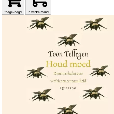
toegevoegd
in winkelmand