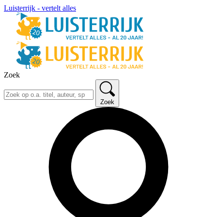
Luisterrijk - vertelt alles
Zoek
Zoek