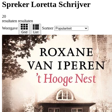
Spreker Loretta Schrijver
20
resultaten
resultaten
Weergave
Sorteer
Grid
List