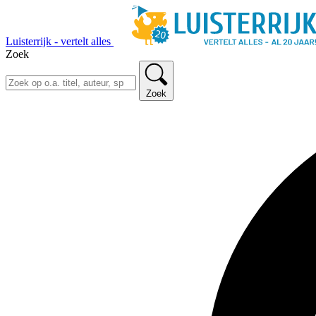
Luisterrijk - vertelt alles
Zoek
Zoek