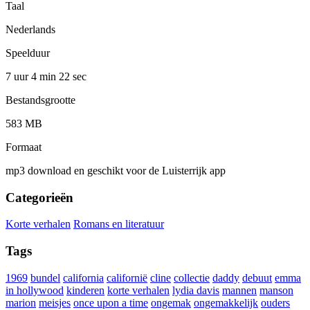
Taal
Nederlands
Speelduur
7 uur 4 min
22 sec
Bestandsgrootte
583 MB
Formaat
mp3 download en geschikt voor de Luisterrijk app
Categorieën
Korte verhalen
Romans en literatuur
Tags
1969
bundel
california
californië
cline
collectie
daddy
debuut
emma
in hollywood
kinderen
korte verhalen
lydia davis
mannen
manson
marion
meisjes
once upon a time
ongemak
ongemakkelijk
ouders