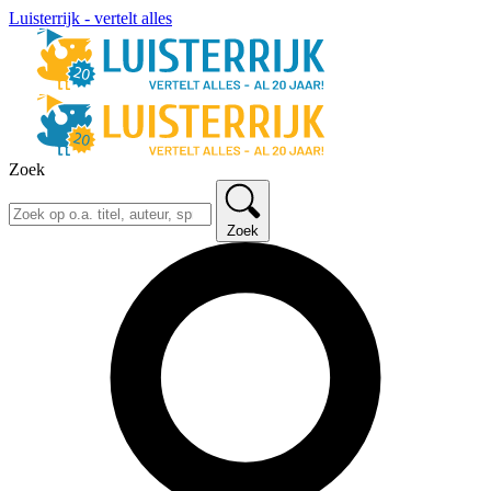
Luisterrijk - vertelt alles
Zoek
Zoek