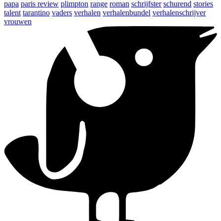
papa
paris review
plimpton
range
roman
schrijfster
schurend
stories
talent
tarantino
vaders
verhalen
verhalenbundel
verhalenschrijver
vrouwen