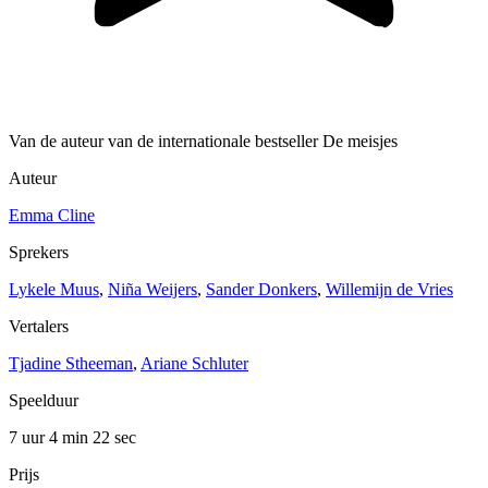
Van de auteur van de internationale bestseller De meisjes
Auteur
Emma Cline
Sprekers
Lykele Muus
,
Niña Weijers
,
Sander Donkers
,
Willemijn de Vries
Vertalers
Tjadine Stheeman
,
Ariane Schluter
Speelduur
7 uur 4 min
22 sec
Prijs