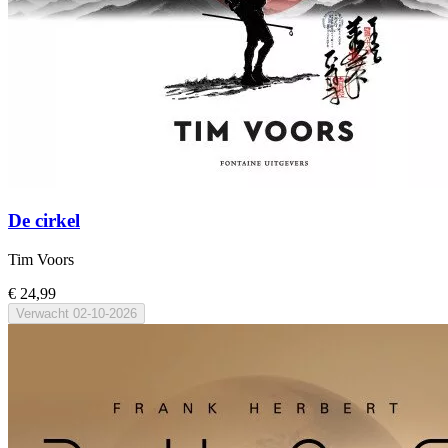
De cirkel
Tim Voors
€ 24,99
Verwacht
02-10-2026