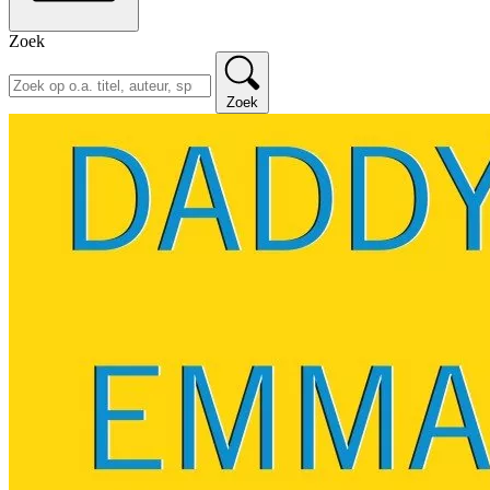
Zoek
Zoek