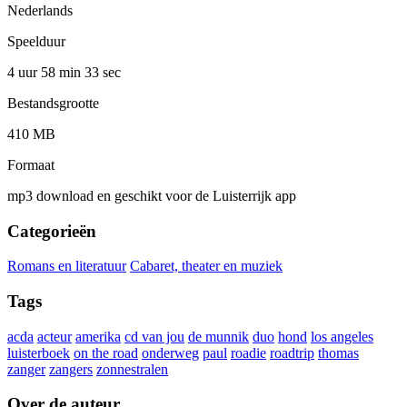
Nederlands
Speelduur
4 uur 58 min
33 sec
Bestandsgrootte
410 MB
Formaat
mp3 download en geschikt voor de Luisterrijk app
Categorieën
Romans en literatuur
Cabaret, theater en muziek
Tags
acda
acteur
amerika
cd van jou
de munnik
duo
hond
los angeles
luisterboek
on the road
onderweg
paul
roadie
roadtrip
thomas
zanger
zangers
zonnestralen
Over de auteur