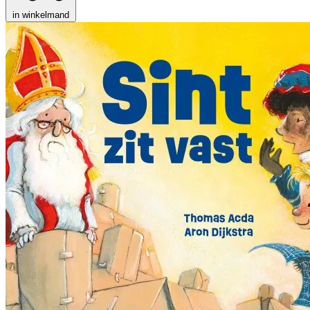
in winkelmand