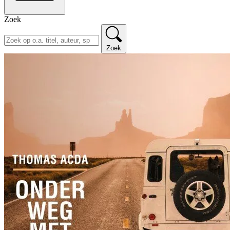
Zoek
Zoek