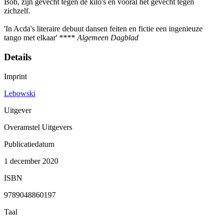
Bob, zijn gevecht tegen de kilo's en vooral het gevecht tegen
zichzelf.
'In Acda's literaire debuut dansen feiten en fictie een ingenieuze
tango met elkaar' ****
Algemeen Dagblad
Details
Imprint
Lebowski
Uitgever
Overamstel Uitgevers
Publicatiedatum
1 december 2020
ISBN
9789048860197
Taal