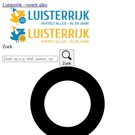
Luisterrijk - vertelt alles
Zoek
Zoek