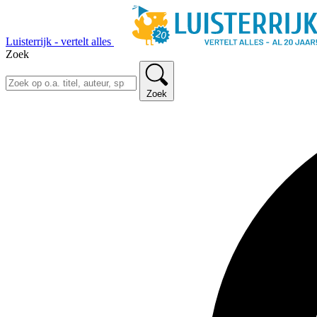
Luisterrijk - vertelt alles
Zoek
Zoek