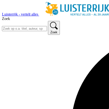
Luisterrijk - vertelt alles
Zoek
Zoek