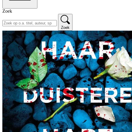
Zoek
Zoek