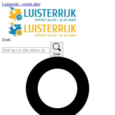
Luisterrijk - vertelt alles
Zoek
Zoek