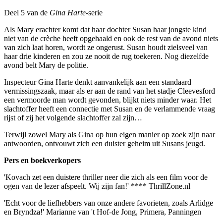
Deel 5 van de
Gina Harte-
serie
Als Mary erachter komt dat haar dochter Susan haar jongste kind
niet van de crèche heeft opgehaald en ook de rest van de avond niets
van zich laat horen, wordt ze ongerust. Susan houdt zielsveel van
haar drie kinderen en zou ze nooit de rug toekeren. Nog diezelfde
avond belt Mary de politie.
Inspecteur Gina Harte denkt aanvankelijk aan een standaard
vermissingszaak, maar als er aan de rand van het stadje Cleevesford
een vermoorde man wordt gevonden, blijkt niets minder waar. Het
slachtoffer heeft een connectie met Susan en de verlammende vraag
rijst of zij het volgende slachtoffer zal zijn…
Terwijl zowel Mary als Gina op hun eigen manier op zoek zijn naar
antwoorden, ontvouwt zich een duister geheim uit Susans jeugd.
Pers en boekverkopers
'Kovach zet een duistere thriller neer die zich als een film voor de
ogen van de lezer afspeelt. Wij zijn fan!' **** ThrillZone.nl
'Echt voor de liefhebbers van onze andere favorieten, zoals Arlidge
en Bryndza!' Marianne van 't Hof-de Jong, Primera, Panningen