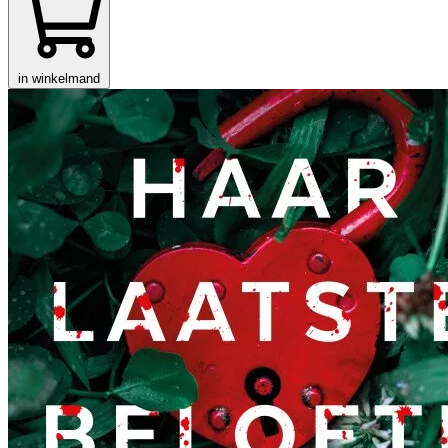
in winkelmand