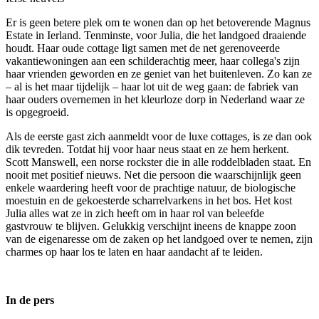
Er is geen betere plek om te wonen dan op het betoverende Magnus
Estate in Ierland. Tenminste, voor Julia, die het landgoed draaiende
houdt. Haar oude cottage ligt samen met de net gerenoveerde
vakantiewoningen aan een schilderachtig meer, haar collega's zijn
haar vrienden geworden en ze geniet van het buitenleven. Zo kan ze
– al is het maar tijdelijk – haar lot uit de weg gaan: de fabriek van
haar ouders overnemen in het kleurloze dorp in Nederland waar ze
is opgegroeid.
Als de eerste gast zich aanmeldt voor de luxe cottages, is ze dan ook
dik tevreden. Totdat hij voor haar neus staat en ze hem herkent.
Scott Manswell, een norse rockster die in alle roddelbladen staat. En
nooit met positief nieuws. Net die persoon die waarschijnlijk geen
enkele waardering heeft voor de prachtige natuur, de biologische
moestuin en de gekoesterde scharrelvarkens in het bos. Het kost
Julia alles wat ze in zich heeft om in haar rol van beleefde
gastvrouw te blijven. Gelukkig verschijnt ineens de knappe zoon
van de eigenaresse om de zaken op het landgoed over te nemen, zijn
charmes op haar los te laten en haar aandacht af te leiden.
In de pers