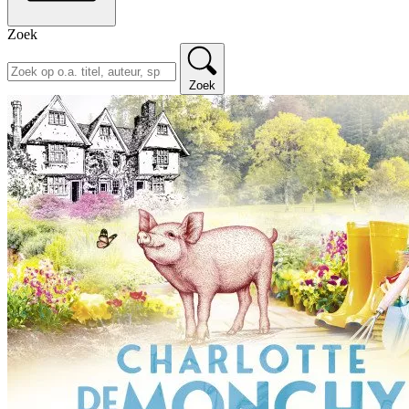
Zoek
Zoek