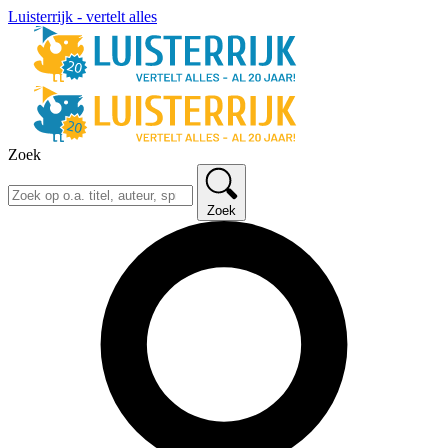
Luisterrijk - vertelt alles
Zoek
Zoek