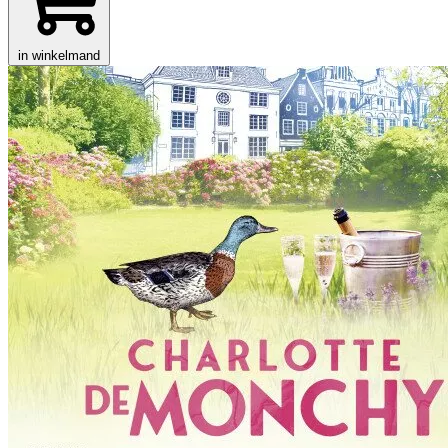
in winkelmand