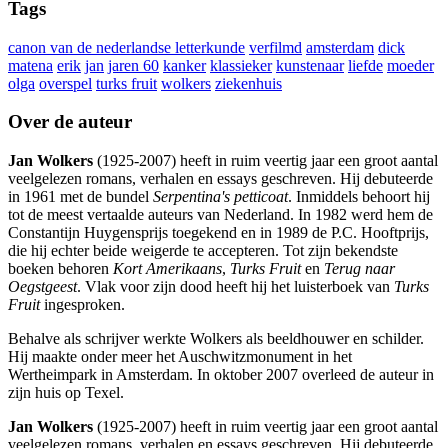
Tags
canon van de nederlandse letterkunde
verfilmd
amsterdam
dick
matena
erik
jan
jaren 60
kanker
klassieker
kunstenaar
liefde
moeder
olga
overspel
turks fruit
wolkers
ziekenhuis
Over de auteur
Jan Wolkers
(1925-2007) heeft in ruim veertig jaar een groot aantal
veelgelezen romans, verhalen en essays geschreven. Hij debuteerde
in 1961 met de bundel
Serpentina's petticoat
. Inmiddels behoort hij
tot de meest vertaalde auteurs van Nederland. In 1982 werd hem de
Constantijn Huygensprijs toegekend en in 1989 de P.C. Hooftprijs,
die hij echter beide weigerde te accepteren. Tot zijn bekendste
boeken behoren
Kort Amerikaans
,
Turks Fruit
en
Terug naar
Oegstgeest
. Vlak voor zijn dood heeft hij het luisterboek van
Turks
Fruit
ingesproken.
Behalve als schrijver werkte Wolkers als beeldhouwer en schilder.
Hij maakte onder meer het Auschwitzmonument in het
Wertheimpark in Amsterdam. In oktober 2007 overleed de auteur in
zijn huis op Texel.
Jan Wolkers
(1925-2007) heeft in ruim veertig jaar een groot aantal
veelgelezen romans, verhalen en essays geschreven. Hij debuteerde