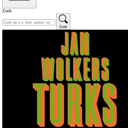
Zoek
Zoek