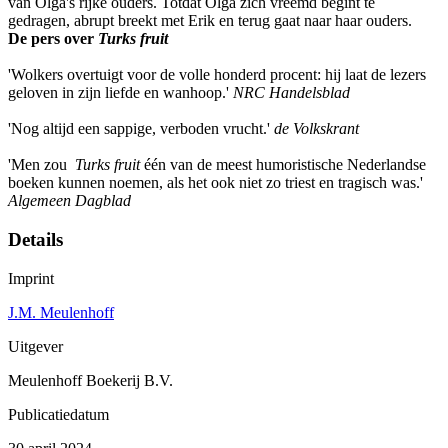
van Olga's rijke ouders. Totdat Olga zich vreemd begint te
gedragen, abrupt breekt met Erik en terug gaat naar haar ouders.
De pers over
Turks fruit
'Wolkers overtuigt voor de volle honderd procent: hij laat de lezers
geloven in zijn liefde en wanhoop.'
NRC Handelsblad
'Nog altijd een sappige, verboden vrucht.'
de Volkskrant
'Men zou
Turks fruit
één van de meest humoristische Nederlandse
boeken kunnen noemen, als het ook niet zo triest en tragisch was.'
Algemeen Dagblad
Details
Imprint
J.M. Meulenhoff
Uitgever
Meulenhoff Boekerij B.V.
Publicatiedatum