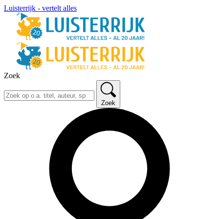
Luisterrijk - vertelt alles
Zoek
Zoek