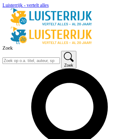
Luisterrijk - vertelt alles
Zoek
Zoek