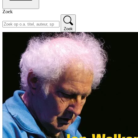
Zoek
Zoek