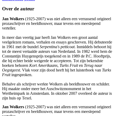
Over de auteur
Jan Wolkers
(1925-2007) was niet alleen een verrassend origineel
prozaschrijver en beeldhouwer, maar tevens een meeslepend
verteller.
In meer dan veertig jaar heeft Jan Wolkers een groot aantal
veelgelezen romans, verhalen en essays geschreven. Hij debuteerde
in 1961 met de bundel
Serpentina's petticoat
. Inmiddels behoort hij
tot de meest vertaalde auteurs van Nederland. In 1982 werd hem de
Constantijn Huygensprijs toegekend en in 1989 de P.C. Hooftprijs,
die hij echter beide weigerde te accepteren. Tot zijn bekendste
boeken behoren
Kort Amerikaans
,
Turks Fruit
en
Terug naar
Oegstgeest
. Vlak voor zijn dood heeft hij het luisterboek van
Turks
Fruit
ingesproken.
Behalve als schrijver werkte Wolkers als beeldhouwer en schilder.
Hij maakte onder meer het Auschwitzmonument in het
Wertheimpark in Amsterdam. In oktober 2007 overleed de auteur is
zijn huis op Texel.
Jan Wolkers
(1925-2007) was niet alleen een verrassend origineel
prozaschrijver en beeldhouwer, maar tevens een meeslepend