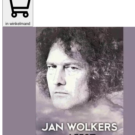
in winkelmand