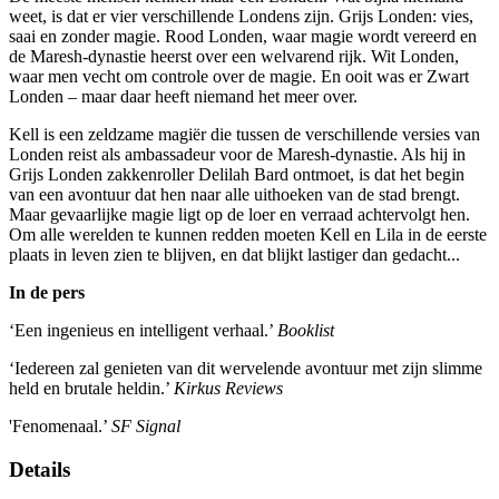
weet, is dat er vier verschillende Londens zijn. Grijs Londen: vies,
saai en zonder magie. Rood Londen, waar magie wordt vereerd en
de Maresh-dynastie heerst over een welvarend rijk. Wit Londen,
waar men vecht om controle over de magie. En ooit was er Zwart
Londen – maar daar heeft niemand het meer over.
Kell is een zeldzame magiër die tussen de verschillende versies van
Londen reist als ambassadeur voor de Maresh-dynastie. Als hij in
Grijs Londen zakkenroller Delilah Bard ontmoet, is dat het begin
van een avontuur dat hen naar alle uithoeken van de stad brengt.
Maar gevaarlijke magie ligt op de loer en verraad achtervolgt hen.
Om alle werelden te kunnen redden moeten Kell en Lila in de eerste
plaats in leven zien te blijven, en dat blijkt lastiger dan gedacht...
In de pers
‘Een ingenieus en intelligent verhaal.’
Booklist
‘Iedereen zal genieten van dit wervelende avontuur met zijn slimme
held en brutale heldin.’
Kirkus Reviews
'Fenomenaal.’
SF Signal
Details