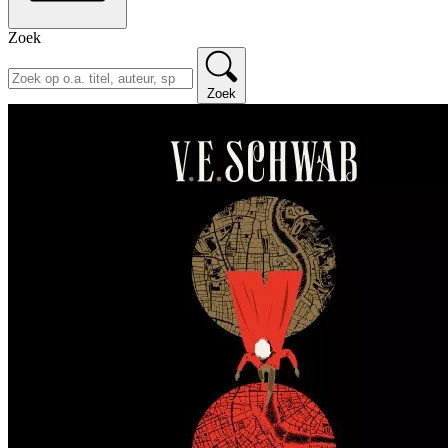
Zoek
Zoek