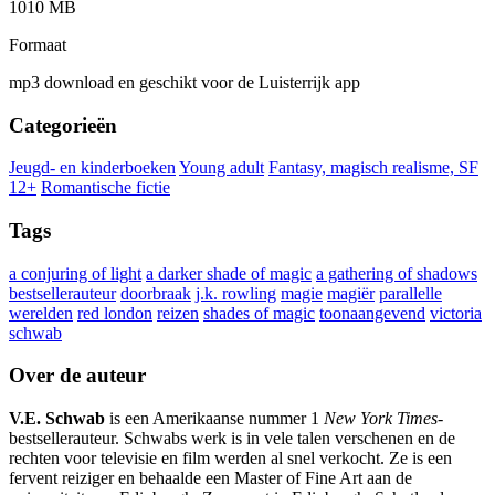
1010 MB
Formaat
mp3 download en geschikt voor de Luisterrijk app
Categorieën
Jeugd- en kinderboeken
Young adult
Fantasy, magisch realisme, SF
12+
Romantische fictie
Tags
a conjuring of light
a darker shade of magic
a gathering of shadows
bestsellerauteur
doorbraak
j.k. rowling
magie
magiër
parallelle
werelden
red london
reizen
shades of magic
toonaangevend
victoria
schwab
Over de auteur
V.E. Schwab
is een Amerikaanse nummer 1
New York Times
-
bestsellerauteur. Schwabs werk is in vele talen verschenen en de
rechten voor televisie en film werden al snel verkocht. Ze is een
fervent reiziger en behaalde een Master of Fine Art aan de