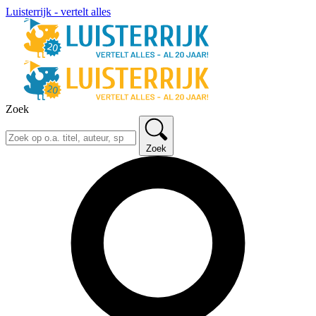
Luisterrijk - vertelt alles
Zoek
Zoek