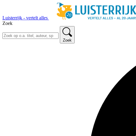
Luisterrijk - vertelt alles
Zoek
Zoek