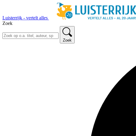
Luisterrijk - vertelt alles
Zoek
Zoek