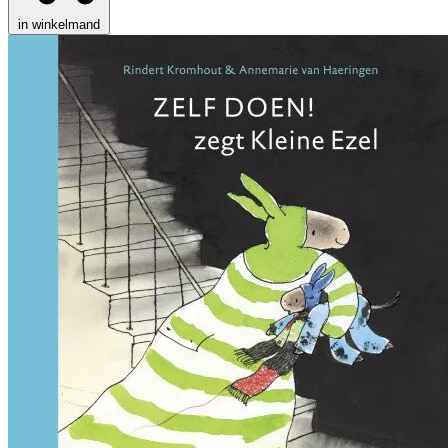
in winkelmand