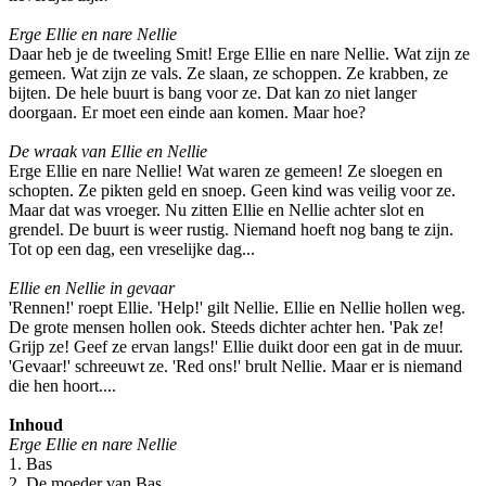
Erge Ellie en nare Nellie
Daar heb je de tweeling Smit! Erge Ellie en nare Nellie. Wat zijn ze
gemeen. Wat zijn ze vals. Ze slaan, ze schoppen. Ze krabben, ze
bijten. De hele buurt is bang voor ze. Dat kan zo niet langer
doorgaan. Er moet een einde aan komen. Maar hoe?
De wraak van Ellie en Nellie
Erge Ellie en nare Nellie! Wat waren ze gemeen! Ze sloegen en
schopten. Ze pikten geld en snoep. Geen kind was veilig voor ze.
Maar dat was vroeger. Nu zitten Ellie en Nellie achter slot en
grendel. De buurt is weer rustig. Niemand hoeft nog bang te zijn.
Tot op een dag, een vreselijke dag...
Ellie en Nellie in gevaar
'Rennen!' roept Ellie. 'Help!' gilt Nellie. Ellie en Nellie hollen weg.
De grote mensen hollen ook. Steeds dichter achter hen. 'Pak ze!
Grijp ze! Geef ze ervan langs!' Ellie duikt door een gat in de muur.
'Gevaar!' schreeuwt ze. 'Red ons!' brult Nellie. Maar er is niemand
die hen hoort....
Inhoud
Erge Ellie en nare Nellie
1. Bas
2. De moeder van Bas