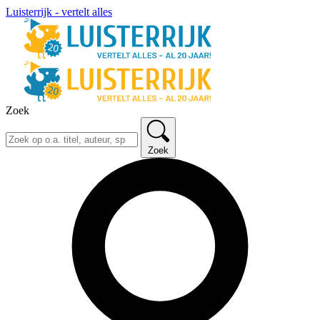
Luisterrijk - vertelt alles
Zoek
Zoek