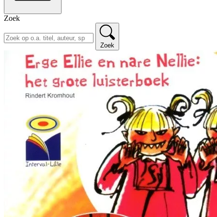
Zoek
Zoek