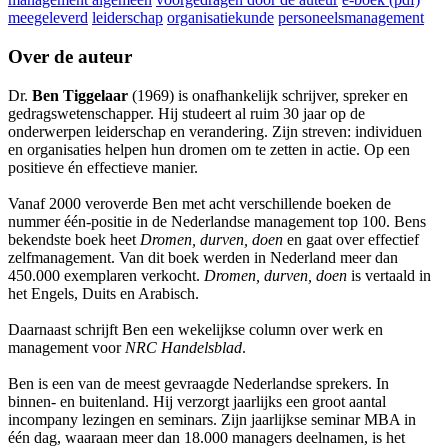
meegeleverd
leiderschap
organisatiekunde
personeelsmanagement
Over de auteur
Dr.
Ben Tiggelaar
(1969) is onafhankelijk schrijver, spreker en
gedragswetenschapper. Hij studeert al ruim 30 jaar op de
onderwerpen leiderschap en verandering. Zijn streven: individuen
en organisaties helpen hun dromen om te zetten in actie. Op een
positieve én effectieve manier.
Vanaf 2000 veroverde Ben met acht verschillende boeken de
nummer één-positie in de Nederlandse management top 100. Bens
bekendste boek heet
Dromen, durven, doen
en gaat over effectief
zelfmanagement. Van dit boek werden in Nederland meer dan
450.000 exemplaren verkocht.
Dromen, durven, doen
is vertaald in
het Engels, Duits en Arabisch.
Daarnaast schrijft Ben een wekelijkse column over werk en
management voor
NRC Handelsblad
.
Ben is een van de meest gevraagde Nederlandse sprekers. In
binnen- en buitenland. Hij verzorgt jaarlijks een groot aantal
incompany lezingen en seminars. Zijn jaarlijkse seminar MBA in
één dag, waaraan meer dan 18.000 managers deelnamen, is het