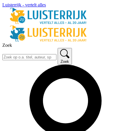
Luisterrijk - vertelt alles
Zoek
Zoek