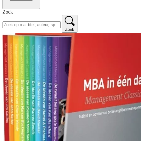
Zoek
Zoek