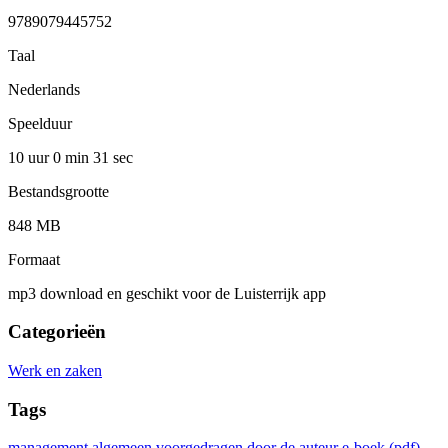
9789079445752
Taal
Nederlands
Speelduur
10 uur 0 min
31 sec
Bestandsgrootte
848 MB
Formaat
mp3 download en geschikt voor de Luisterrijk app
Categorieën
Werk en zaken
Tags
management algemeen
voorgedragen door de auteur
e-boek (pdf)