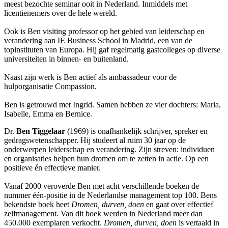
meest bezochte seminar ooit in Nederland. Inmiddels met
licentienemers over de hele wereld.
Ook is Ben visiting professor op het gebied van leiderschap en
verandering aan IE Business School in Madrid, een van de
topinstituten van Europa. Hij gaf regelmatig gastcolleges op diverse
universiteiten in binnen- en buitenland.
Naast zijn werk is Ben actief als ambassadeur voor de
hulporganisatie Compassion.
Ben is getrouwd met Ingrid. Samen hebben ze vier dochters: Maria,
Isabelle, Emma en Bernice.
Dr.
Ben Tiggelaar
(1969) is onafhankelijk schrijver, spreker en
gedragswetenschapper. Hij studeert al ruim 30 jaar op de
onderwerpen leiderschap en verandering. Zijn streven: individuen
en organisaties helpen hun dromen om te zetten in actie. Op een
positieve én effectieve manier.
Vanaf 2000 veroverde Ben met acht verschillende boeken de
nummer één-positie in de Nederlandse management top 100. Bens
bekendste boek heet
Dromen, durven, doen
en gaat over effectief
zelfmanagement. Van dit boek werden in Nederland meer dan
450.000 exemplaren verkocht.
Dromen, durven, doen
is vertaald in