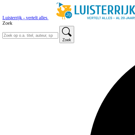
Luisterrijk - vertelt alles
Zoek
Zoek