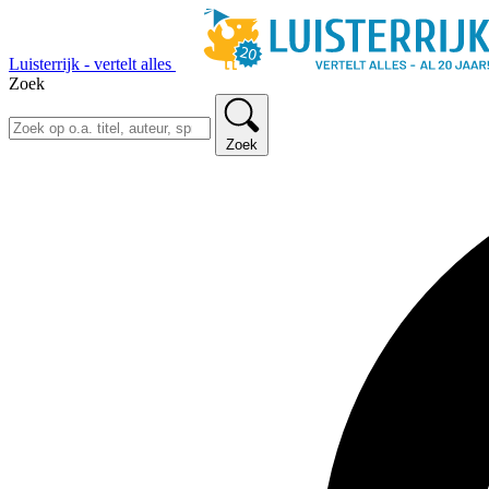
Luisterrijk - vertelt alles
Zoek
Zoek