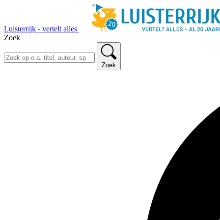
Luisterrijk - vertelt alles
Zoek
Zoek