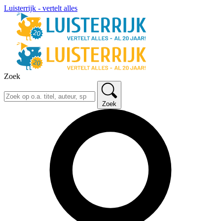
Luisterrijk - vertelt alles
Zoek
Zoek