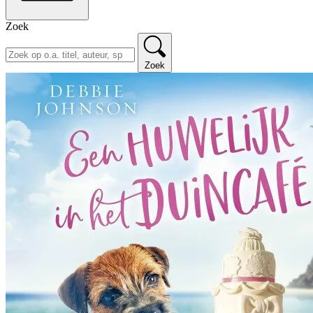
Zoek
Zoek