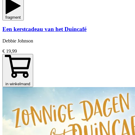
fragment
Een kerstcadeau van het Duincafé
Debbie Johnson
€ 19,99
in winkelmand