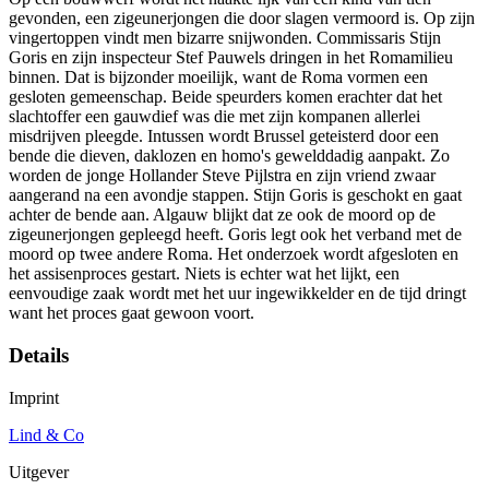
gevonden, een zigeunerjongen die door slagen vermoord is. Op zijn
vingertoppen vindt men bizarre snijwonden. Commissaris Stijn
Goris en zijn inspecteur Stef Pauwels dringen in het Romamilieu
binnen. Dat is bijzonder moeilijk, want de Roma vormen een
gesloten gemeenschap. Beide speurders komen erachter dat het
slachtoffer een gauwdief was die met zijn kompanen allerlei
misdrijven pleegde. Intussen wordt Brussel geteisterd door een
bende die dieven, daklozen en homo's gewelddadig aanpakt. Zo
worden de jonge Hollander Steve Pijlstra en zijn vriend zwaar
aangerand na een avondje stappen. Stijn Goris is geschokt en gaat
achter de bende aan. Algauw blijkt dat ze ook de moord op de
zigeunerjongen gepleegd heeft. Goris legt ook het verband met de
moord op twee andere Roma. Het onderzoek wordt afgesloten en
het assisenproces gestart. Niets is echter wat het lijkt, een
eenvoudige zaak wordt met het uur ingewikkelder en de tijd dringt
want het proces gaat gewoon voort.
Details
Imprint
Lind & Co
Uitgever