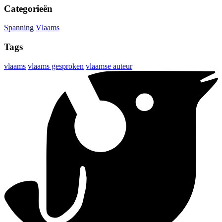
Categorieën
Spanning
Vlaams
Tags
vlaams
vlaams gesproken
vlaamse auteur