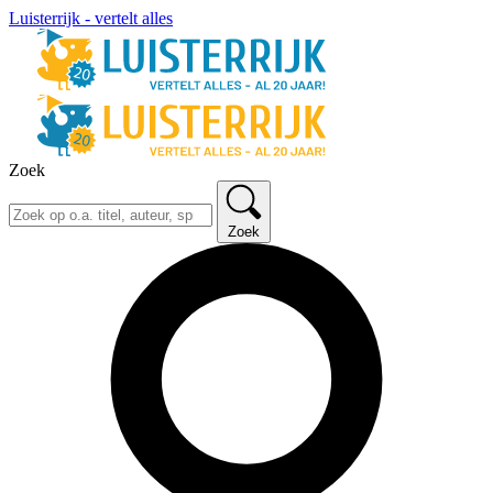
Luisterrijk - vertelt alles
Zoek
Zoek