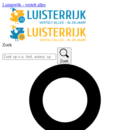
Luisterrijk - vertelt alles
Zoek
Zoek