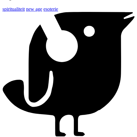
spiritualiteit
new age
esoterie