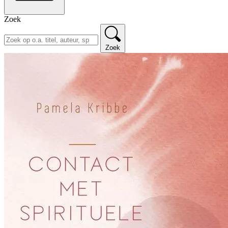
Zoek
Zoek