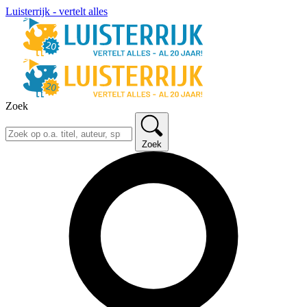
Luisterrijk - vertelt alles
Zoek
Zoek