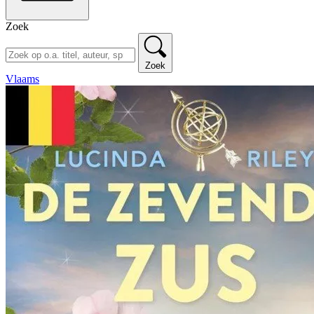
Zoek
Zoek
Vlaams