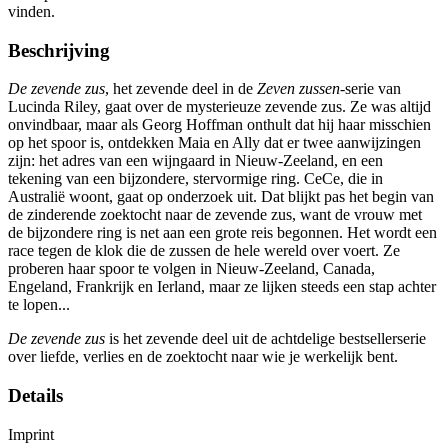
vinden.
Beschrijving
De zevende zus
, het zevende deel in de
Zeven zussen
-serie van
Lucinda Riley, gaat over de mysterieuze zevende zus. Ze was altijd
onvindbaar, maar als Georg Hoffman onthult dat hij haar misschien
op het spoor is, ontdekken Maia en Ally dat er twee aanwijzingen
zijn: het adres van een wijngaard in Nieuw-Zeeland, en een
tekening van een bijzondere, stervormige ring. CeCe, die in
Australië woont, gaat op onderzoek uit. Dat blijkt pas het begin van
de zinderende zoektocht naar de zevende zus, want de vrouw met
de bijzondere ring is net aan een grote reis begonnen. Het wordt een
race tegen de klok die de zussen de hele wereld over voert. Ze
proberen haar spoor te volgen in Nieuw-Zeeland, Canada,
Engeland, Frankrijk en Ierland, maar ze lijken steeds een stap achter
te lopen...
De zevende zus
is het zevende deel uit de achtdelige bestsellerserie
over liefde, verlies en de zoektocht naar wie je werkelijk bent.
Details
Imprint