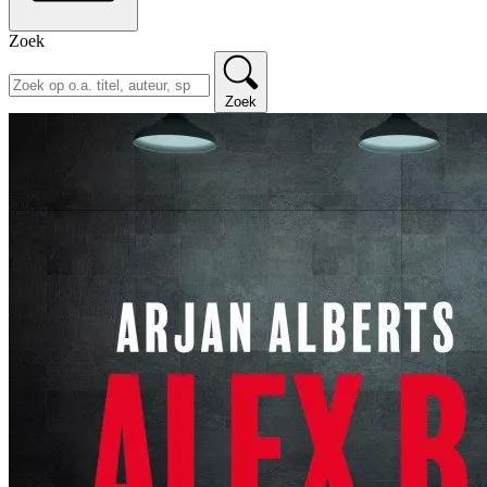
Zoek
Zoek