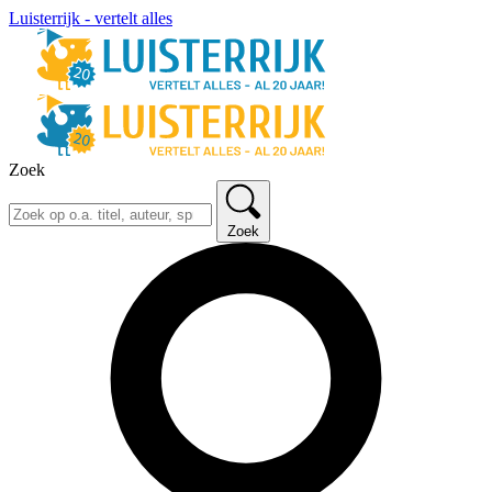
Luisterrijk - vertelt alles
Zoek
Zoek