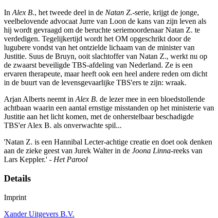
In
Alex B.
, het tweede deel in de
Natan Z.
-serie, krijgt de jonge,
veelbelovende advocaat Jurre van Loon de kans van zijn leven als
hij wordt gevraagd om de beruchte seriemoordenaar Natan Z. te
verdedigen. Tegelijkertijd wordt het OM opgeschrikt door de
lugubere vondst van het ontzielde lichaam van de minister van
Justitie. Suus de Bruyn, ooit slachtoffer van Natan Z., werkt nu op
de zwaarst beveiligde TBS-afdeling van Nederland. Ze is een
ervaren therapeute, maar heeft ook een heel andere reden om dicht
in de buurt van de levensgevaarlijke TBS'ers te zijn: wraak.
Arjan Alberts neemt in
Alex B.
de lezer mee in een bloedstollende
achtbaan waarin een aantal ernstige misstanden op het ministerie van
Justitie aan het licht komen, met de onherstelbaar beschadigde
TBS'er Alex B. als onverwachte spil...
'Natan Z. is een Hannibal Lecter-achtige creatie en doet ook denken
aan de zieke geest van Jurek Walter in de
Joona Linna
-reeks van
Lars Keppler.' -
Het Parool
Details
Imprint
Xander Uitgevers B.V.