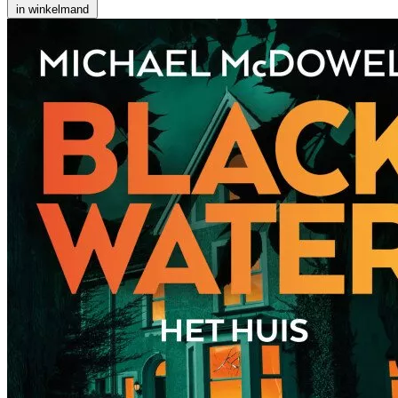
in winkelmand