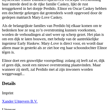
haar intrede deed in de rijke familie Caskey, lijkt de rust
teruggekeerd in het dorpje Perdido. Elinor en Oscar Caskey hebben
een dochtertje gekregen dat grotendeels wordt opgevoed door de
geslepen matriarch Mary-Love Caskey.
Als de belangrijkste families van Perdido bij elkaar komen om te
bedenken hoe ze nog zo’n overstroming kunnen voorkomen,
worden de verhoudingen al snel weer op scherp gezet. Het plan is
om een dijk te laten bouwen, met behulp van de aantrekkelijke
ingenieur Early Haskew. Mary-Love is direct voor, en wordt daar
alleen maar in gesterkt als ze ziet hoe erg haar schoondochter Elinor
tégen is.
Elinor doet een gruwelijke voorspelling: zolang zij leeft zal er, dijk
of geen dijk, nooit een nieuwe overstroming plaatsvinden. Maar
wanneer zij sterft, zal Perdido met al zijn inwoners worden
weggevaagd...
Details
Imprint
Xander Uitgevers B.V.
Uitgever