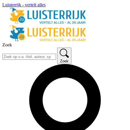
Luisterrijk - vertelt alles
Zoek
Zoek