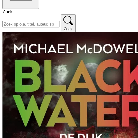
Zoek
Zoek