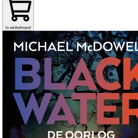
in winkelmand