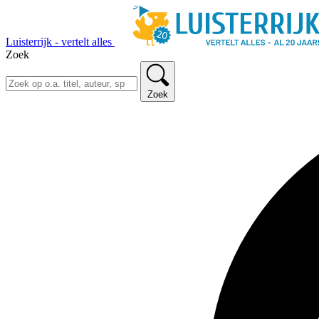
Luisterrijk - vertelt alles
Zoek
Zoek