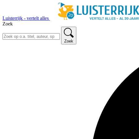
Luisterrijk - vertelt alles
Zoek
Zoek