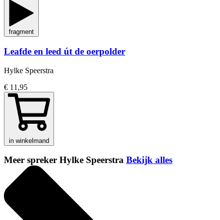
fragment
Leafde en leed út de oerpolder
Hylke Speerstra
€ 11,95
in winkelmand
Meer spreker Hylke Speerstra
Bekijk alles