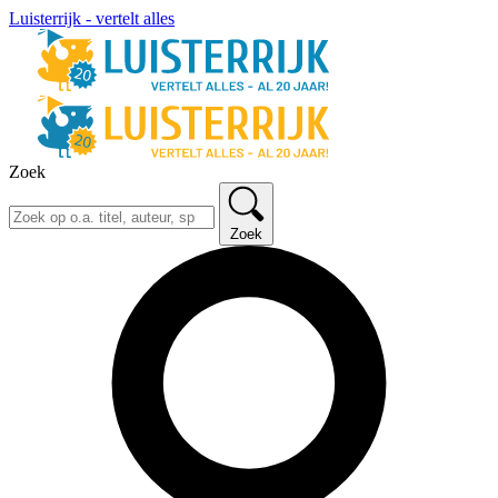
Luisterrijk - vertelt alles
Zoek
Zoek