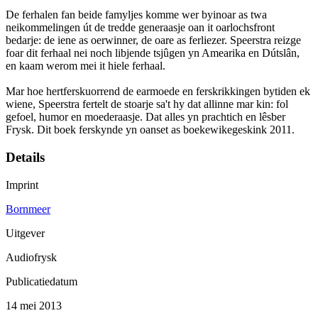
De ferhalen fan beide famyljes komme wer byinoar as twa
neikommelingen út de tredde generaasje oan it oarlochsfront
bedarje: de iene as oerwinner, de oare as ferliezer. Speerstra reizge
foar dit ferhaal nei noch libjende tsjûgen yn Amearika en Dútslân,
en kaam werom mei it hiele ferhaal.
Mar hoe hertferskuorrend de earmoede en ferskrikkingen bytiden ek
wiene, Speerstra fertelt de stoarje sa't hy dat allinne mar kin: fol
gefoel, humor en moederaasje. Dat alles yn prachtich en lêsber
Frysk. Dit boek ferskynde yn oanset as boekewikegeskink 2011.
Details
Imprint
Bornmeer
Uitgever
Audiofrysk
Publicatiedatum
14 mei 2013