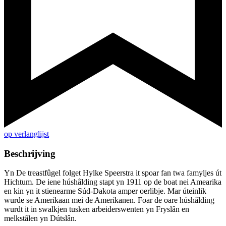
op verlanglijst
Beschrijving
Yn De treastfûgel folget Hylke Speerstra it spoar fan twa famyljes út
Hichtum. De iene húshâlding stapt yn 1911 op de boat nei Amearika
en kin yn it stienearme Súd-Dakota amper oerlibje. Mar úteinlik
wurde se Amerikaan mei de Amerikanen. Foar de oare húshâlding
wurdt it in swalkjen tusken arbeiderswenten yn Fryslân en
melkstâlen yn Dútslân.