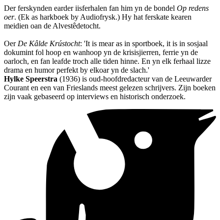
Der ferskynden earder iisferhalen fan him yn de bondel
Op redens
oer
. (Ek as harkboek by Audiofrysk.) Hy hat ferskate kearen
meidien oan de Alvestêdetocht.
Oer
De Kâlde Krústocht
: 'It is mear as in sportboek, it is in sosjaal
dokumint fol hoop en wanhoop yn de krisisjierren, ferrie yn de
oarloch, en fan leafde troch alle tiden hinne. En yn elk ferhaal lizze
drama en humor perfekt by elkoar yn de slach.'
Hylke Speerstra
(1936) is oud-hoofdredacteur van de Leeuwarder
Courant en een van Frieslands meest gelezen schrijvers. Zijn boeken
zijn vaak gebaseerd op interviews en historisch onderzoek.