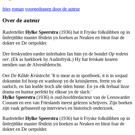
fries
roman
voorgedragen door de auteur
Over de auteur
Rasferteller
Hylke Speerstra
(1936) hat it Fryske folkslibben op in
ûnferjitlike manier fêstlein yn boeken as Neaken en bleat foar de
dokter en De oerpolder.
Der ferskynden earder iisferhalen fan him yn de bondel
Op redens
oer
. (Ek as harkboek by Audiofrysk.) Hy hat ferskate kearen
meidien oan de Alvestêdetocht.
Oer
De Kâlde Krústocht
: 'It is mear as in sportboek, it is in sosjaal
dokumint fol hoop en wanhoop yn de krisisjierren, ferrie yn de
oarloch, en fan leafde troch alle tiden hinne. En yn elk ferhaal lizze
drama en humor perfekt by elkoar yn de slach.'
Hylke Speerstra
(1936) is oud-hoofdredacteur van de Leeuwarder
Courant en een van Frieslands meest gelezen schrijvers. Zijn boeken
zijn vaak gebaseerd op interviews en historisch onderzoek.
Rasferteller
Hylke Speerstra
(1936) hat it Fryske folkslibben op in
ûnferjitlike manier fêstlein yn boeken as Neaken en bleat foar de
dokter en De oerpolder.