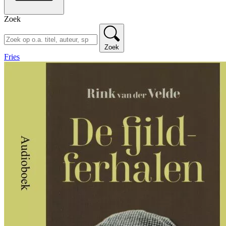
Zoek
Zoek
Fries