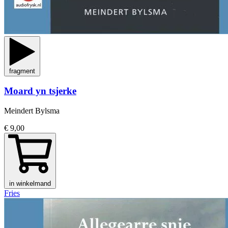
fragment
Moard yn tsjerke
Meindert Bylsma
€ 9,00
in winkelmand
Fries