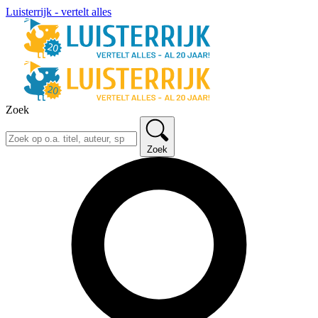
Luisterrijk - vertelt alles
Zoek
Zoek