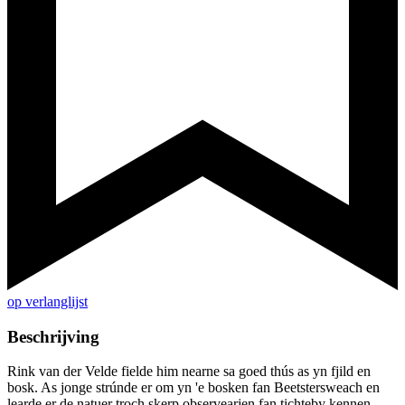
op verlanglijst
Beschrijving
Rink van der Velde fielde him nearne sa goed thús as yn fjild en
bosk. As jonge strúnde er om yn 'e bosken fan Beetstersweach en
learde er de natuer troch skerp observearjen fan tichteby kennen.