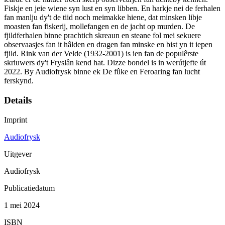
Fiskje en jeie wiene syn lust en syn libben. En harkje nei de ferhalen
fan manlju dy't de tiid noch meimakke hiene, dat minsken libje
moasten fan fiskerij, mollefangen en de jacht op murden. De
fjildferhalen binne prachtich skreaun en steane fol mei sekuere
observaasjes fan it hâlden en dragen fan minske en bist yn it iepen
fjild. Rink van der Velde (1932-2001) is ien fan de populêrste
skriuwers dy't Fryslân kend hat. Dizze bondel is in werútjefte út
2022. By Audiofrysk binne ek De fûke en Feroaring fan lucht
ferskynd.
Details
Imprint
Audiofrysk
Uitgever
Audiofrysk
Publicatiedatum
1 mei 2024
ISBN