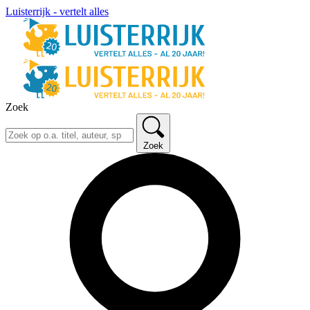
Luisterrijk - vertelt alles
Zoek
Zoek