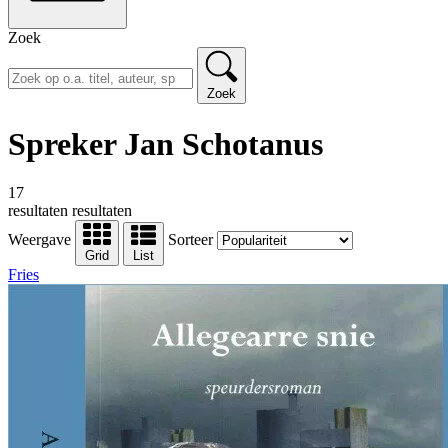
Zoek
Zoek
Spreker Jan Schotanus
17
resultaten
resultaten
Weergave
Sorteer
Grid
List
Fries