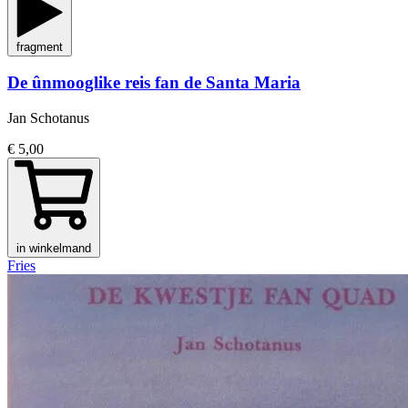
fragment
De ûnmooglike reis fan de Santa Maria
Jan Schotanus
€ 5,00
in winkelmand
Fries