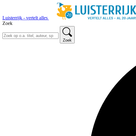
Luisterrijk - vertelt alles
Zoek
Zoek