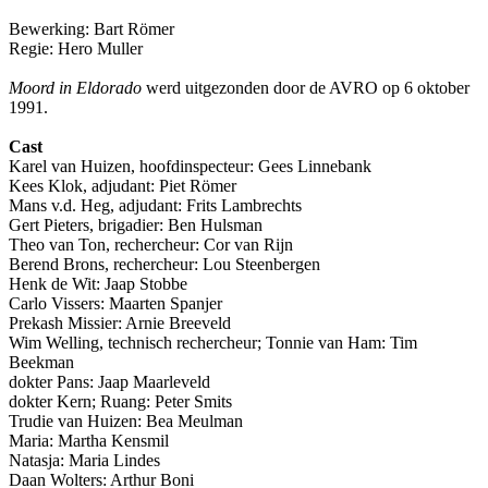
Bewerking: Bart Römer
Regie: Hero Muller
Moord in Eldorado
werd uitgezonden door de AVRO op 6 oktober
1991.
Cast
Karel van Huizen, hoofdinspecteur: Gees Linnebank
Kees Klok, adjudant: Piet Römer
Mans v.d. Heg, adjudant: Frits Lambrechts
Gert Pieters, brigadier: Ben Hulsman
Theo van Ton, rechercheur: Cor van Rijn
Berend Brons, rechercheur: Lou Steenbergen
Henk de Wit: Jaap Stobbe
Carlo Vissers: Maarten Spanjer
Prekash Missier: Arnie Breeveld
Wim Welling, technisch rechercheur; Tonnie van Ham: Tim
Beekman
dokter Pans: Jaap Maarleveld
dokter Kern; Ruang: Peter Smits
Trudie van Huizen: Bea Meulman
Maria: Martha Kensmil
Natasja: Maria Lindes
Daan Wolters: Arthur Boni