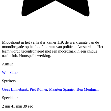
Middelpunt in het verhaal is kamer 119, de werkruimte van de
moordbrigade op het hoofdbureau van politie in Amsterdam. Het
team wordt geconfronteerd met een moordzaak in een chique
nachtclub. Hoorspelbewerking.
Auteur
Will Simon
Sprekers
Gees Linnebank
,
Piet Römer
,
Maarten Spanjer
,
Bea Meulman
Speelduur
2 uur 41 min
39 sec