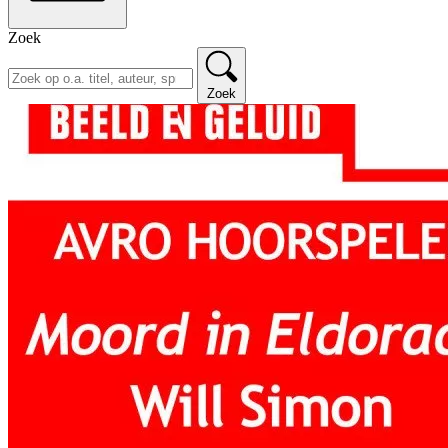
Zoek
Zoek