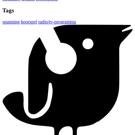
Tags
spanning
hoorspel
radio/tv-programma