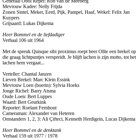
Generaal Obol Repel: Rob van de Meeberg
Mevrouw Kadee: Nelly Frijda
Zonen Sintel, Meker, Eerd, Pijk, Pampel, Haaf, Wekel: Felix Jan
Kuypers
Grijsaard: Lukas Dijkema
Heer Bommel en de liefdadiger
Verhaal 106 uit 1964
Met de spreuk Quisque sibi proximus roept heer Ollie een brekel op
die graag lichtpuntjes verspreidt. Je blijft lachen is zijn motto, tot het
lachen hem vergaat...
Verteller: Chantal Janzen
Lieven Brekel: Marc Klein Essink
Mevrouw Loen (boerin): Sylvia Hoeks
Jonge Richel: Barry Atsma
Oude Loen: Bert Luppes
Waard: Bert Geurkink
Reporter: Roelant Fernhout
Cameraman: Alexander van Heteren
Omstanders 1, 2, 3: Ali Çifteci, Kenneth Herdigein, Lucas Dijkema
Heer Bommel en de denktank
Verhaal 159 uit 1977 / 1978