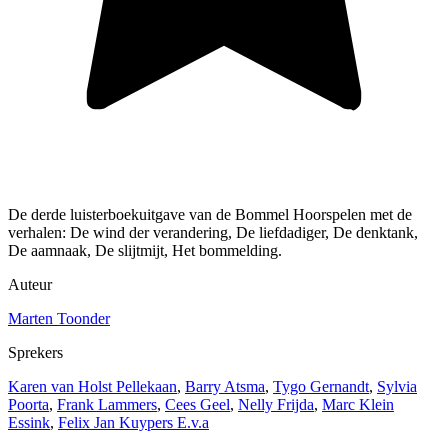
De derde luisterboekuitgave van de Bommel Hoorspelen met de
verhalen: De wind der verandering, De liefdadiger, De denktank,
De aamnaak, De slijtmijt, Het bommelding.
Auteur
Marten Toonder
Sprekers
Karen van Holst Pellekaan
,
Barry Atsma
,
Tygo Gernandt
,
Sylvia
Poorta
,
Frank Lammers
,
Cees Geel
,
Nelly Frijda
,
Marc Klein
Essink
,
Felix Jan Kuypers E.v.a