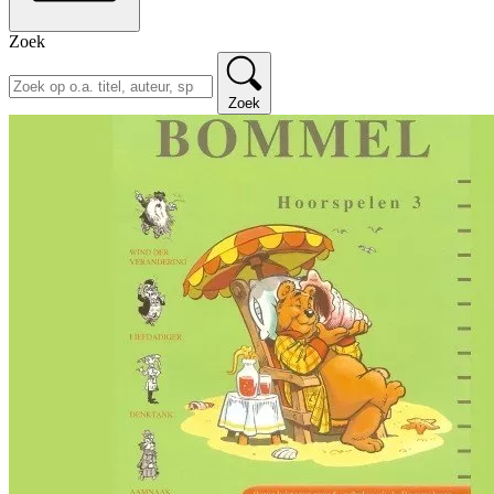
Zoek
Zoek