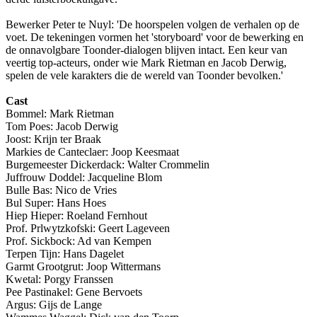
Bewerker Peter te Nuyl: 'De hoorspelen volgen de verhalen op de
voet. De tekeningen vormen het 'storyboard' voor de bewerking en
de onnavolgbare Toonder-dialogen blijven intact. Een keur van
veertig top-acteurs, onder wie Mark Rietman en Jacob Derwig,
spelen de vele karakters die de wereld van Toonder bevolken.'
Cast
Bommel: Mark Rietman
Tom Poes: Jacob Derwig
Joost: Krijn ter Braak
Markies de Canteclaer: Joop Keesmaat
Burgemeester Dickerdack: Walter Crommelin
Juffrouw Doddel: Jacqueline Blom
Bulle Bas: Nico de Vries
Bul Super: Hans Hoes
Hiep Hieper: Roeland Fernhout
Prof. Prlwytzkofski: Geert Lageveen
Prof. Sickbock: Ad van Kempen
Terpen Tijn: Hans Dagelet
Garmt Grootgrut: Joop Wittermans
Kwetal: Porgy Franssen
Pee Pastinakel: Gene Bervoets
Argus: Gijs de Lange