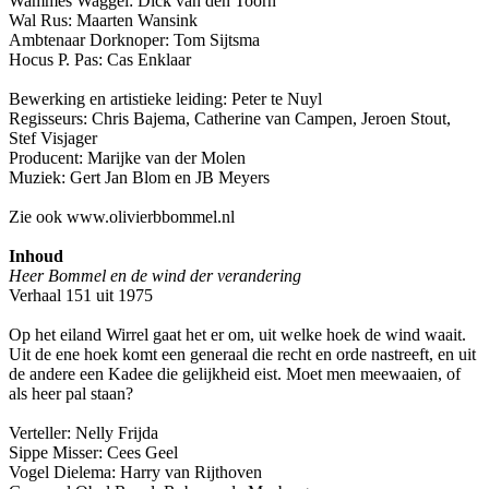
Wammes Waggel: Dick van den Toorn
Wal Rus: Maarten Wansink
Ambtenaar Dorknoper: Tom Sijtsma
Hocus P. Pas: Cas Enklaar
Bewerking en artistieke leiding: Peter te Nuyl
Regisseurs: Chris Bajema, Catherine van Campen, Jeroen Stout,
Stef Visjager
Producent: Marijke van der Molen
Muziek: Gert Jan Blom en JB Meyers
Zie ook www.olivierbbommel.nl
Inhoud
Heer Bommel en de wind der verandering
Verhaal 151 uit 1975
Op het eiland Wirrel gaat het er om, uit welke hoek de wind waait.
Uit de ene hoek komt een generaal die recht en orde nastreeft, en uit
de andere een Kadee die gelijkheid eist. Moet men meewaaien, of
als heer pal staan?
Verteller: Nelly Frijda
Sippe Misser: Cees Geel
Vogel Dielema: Harry van Rijthoven