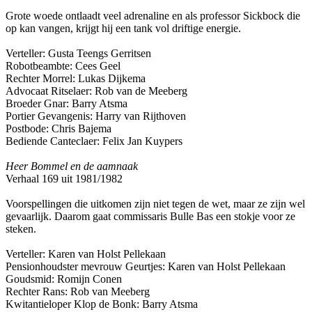
Grote woede ontlaadt veel adrenaline en als professor Sickbock die
op kan vangen, krijgt hij een tank vol driftige energie.
Verteller: Gusta Teengs Gerritsen
Robotbeambte: Cees Geel
Rechter Morrel: Lukas Dijkema
Advocaat Ritselaer: Rob van de Meeberg
Broeder Gnar: Barry Atsma
Portier Gevangenis: Harry van Rijthoven
Postbode: Chris Bajema
Bediende Canteclaer: Felix Jan Kuypers
Heer Bommel en de aamnaak
Verhaal 169 uit 1981/1982
Voorspellingen die uitkomen zijn niet tegen de wet, maar ze zijn wel
gevaarlijk. Daarom gaat commissaris Bulle Bas een stokje voor ze
steken.
Verteller: Karen van Holst Pellekaan
Pensionhoudster mevrouw Geurtjes: Karen van Holst Pellekaan
Goudsmid: Romijn Conen
Rechter Rans: Rob van Meeberg
Kwitantieloper Klop de Bonk: Barry Atsma