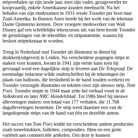
stripverhalen op zijn zesde jaar, toen zijn vader, gezagvoerder ter
koopvaardij, enkele Amerikaanse kranten meebracht. Na het
behalen van zijn eindexamen in 1931 reisde Toonder per boot naar
Zuid-Amerika. In Buenos Aires leerde hij het werk van de tekenaar
Dante Quinterno kennen. Deze vroegere medewerker van Walt
Disney gaf een schriftelijke tekencursus uit; van hem leerde Toonder
de grondslagen van de tekenfilm- en stripanatomie, waarna hij
besloot striptekenaar te worden.
Terug in Nederland trad Toonder als illustrator in dienst bij
drukkerij/uitgeverij in Leiden. Na verscheidene pogingen strips te
maken voor kranten, kwam in 1941 zijn eerste kans toen hij
gevraagd werd een dagelijkse strip te leveren aan
De Telegraaf
. De
toenmalige redacteur wilde onderschriften bij de tekeningen (in
plaats van balloons, die leesluiheid in de hand zouden werken) en
Toonder verzorgde illustraties en teksten voor zijn nieuwe strip,
Tom
Poes
. Toonder stopte in 1944 maar zette het verhaal voort in
de
Volkskrant
en later
NRC Handelsblad
. Tot 1986 bleef hij nieuwe
afleveringen maken: een totaal van 177 verhalen, die 11.768
dagafleveringen bestreken. De strip werd daarmee een van de
langstlopende strips van de hand van één en dezelfde auteur.
Het succes van
Tom Poes
leidde tot verscheidene andere producties
zoals toneelstukken, balletten, composities, films en een grote
variëteit aan commerciële artikelen. Om deze te kunnen