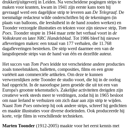
drukkerij/uitgeverij in Leiden. Na verscheidene pogingen strips te
maken voor kranten, kwam in 1941 zijn eerste kans toen hij
gevraagd werd een dagelijkse strip te leveren aan
De Telegraaf
. De
toenmalige redacteur wilde onderschriften bij de tekeningen (in
plaats van balloons, die leesluiheid in de hand zouden werken) en
Toonder verzorgde illustraties en teksten voor zijn nieuwe strip,
Tom
Poes
. Toonder stopte in 1944 maar zette het verhaal voort in
de
Volkskrant
en later
NRC Handelsblad
. Tot 1986 bleef hij nieuwe
afleveringen maken: een totaal van 177 verhalen, die 11.768
dagafleveringen bestreken. De strip werd daarmee een van de
langstlopende strips van de hand van één en dezelfde auteur.
Het succes van
Tom Poes
leidde tot verscheidene andere producties
zoals toneelstukken, balletten, composities, films en een grote
variëteit aan commerciële artikelen. Om deze te kunnen
verwezenlijken zette Toonder de studio voort, die hij in de oorlog
had opgericht. In de naoorlogse jaren groeide die uit tot een van
Europa's grootste tekenstudio's. Zakelijke activiteiten dreigden zijn
creatieve werk steeds meer te verdringen, zodat hij in 1965 besloot
om naar Ierland te verhuizen om zich daar aan zijn strip te wijden.
Naast
Tom Poes
ontwierp hij ook andere strips, schreef hij gedichten
en maakte illustraties voor diverse doeleinden. Ook produceerde hij
korte, vrije films in verschillende technieken.
Marten Toonder
(1912-2005) maakte voor het eerst kennis met