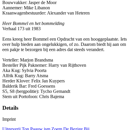
Bouwvakker: Jasper de Moor
Aannemer: Mike Libanon
Kraanwagenbestuurder: Alexander van Heteren
Heer Bommel en het bommelding
Verhaal 173 uit 1983
Eens kreeg heer Bommel een Opdracht van een hooggeplaatste. Iets
over hulp bieden aan ongelukkigen, of zo. Daarom biedt hij aan om
een pakje te bezorgen bij een adres dat steeds verandert.
Verteller: Marjon Brandsma
Besteller Pijk Paknemer: Harry van Rijthoven
Aka Kug: Sylvia Poorta
Alfrik Kug: Barry Atsma
Herder Klover: Felix Jan Kuypers
Balderik Bar: Fred Goessens
S5, S8 (bergpolitie): Tycho Gernandt
Stem uit Portofoon: Chris Bajema
Details
Imprint
Uitgeverij Ton Paauw ism Zoem De Bezige Bij