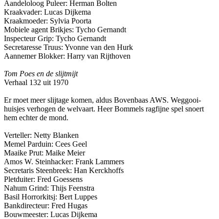
Aandeloloog Puleer: Herman Bolten
Kraakvader: Lucas Dijkema
Kraakmoeder: Sylvia Poorta
Mobiele agent Brikjes: Tycho Gernandt
Inspecteur Grip: Tycho Gernandt
Secretaresse Truus: Yvonne van den Hurk
Aannemer Blokker: Harry van Rijthoven
Tom Poes en de slijtmijt
Verhaal 132 uit 1970
Er moet meer slijtage komen, aldus Bovenbaas AWS. Weggooi-
huisjes verhogen de welvaart. Heer Bommels ragfijne spel snoert
hem echter de mond.
Verteller: Netty Blanken
Memel Parduin: Cees Geel
Maaike Prut: Maike Meier
Amos W. Steinhacker: Frank Lammers
Secretaris Steenbreek: Han Kerckhoffs
Pletduiter: Fred Goessens
Nahum Grind: Thijs Feenstra
Basil Horrorkitsj: Bert Luppes
Bankdirecteur: Fred Hugas
Bouwmeester: Lucas Dijkema