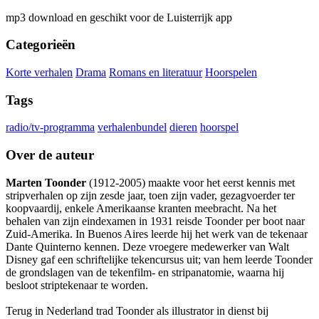
mp3 download en geschikt voor de Luisterrijk app
Categorieën
Korte verhalen
Drama
Romans en literatuur
Hoorspelen
Tags
radio/tv-programma
verhalenbundel
dieren
hoorspel
Over de auteur
Marten Toonder
(1912-2005) maakte voor het eerst kennis met
stripverhalen op zijn zesde jaar, toen zijn vader, gezagvoerder ter
koopvaardij, enkele Amerikaanse kranten meebracht. Na het
behalen van zijn eindexamen in 1931 reisde Toonder per boot naar
Zuid-Amerika. In Buenos Aires leerde hij het werk van de tekenaar
Dante Quinterno kennen. Deze vroegere medewerker van Walt
Disney gaf een schriftelijke tekencursus uit; van hem leerde Toonder
de grondslagen van de tekenfilm- en stripanatomie, waarna hij
besloot striptekenaar te worden.
Terug in Nederland trad Toonder als illustrator in dienst bij