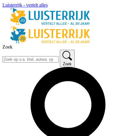
Luisterrijk - vertelt alles
Zoek
Zoek