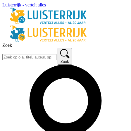
Luisterrijk - vertelt alles
Zoek
Zoek