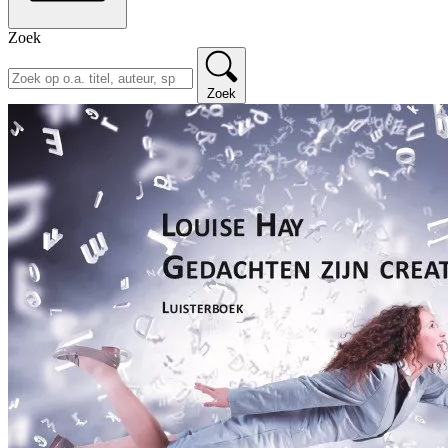
Zoek
Zoek